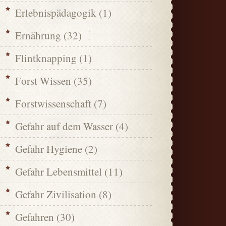
Erlebnispädagogik
(1)
Ernährung
(32)
Flintknapping
(1)
Forst Wissen
(35)
Forstwissenschaft
(7)
Gefahr auf dem Wasser
(4)
Gefahr Hygiene
(2)
Gefahr Lebensmittel
(11)
Gefahr Zivilisation
(8)
Gefahren
(30)