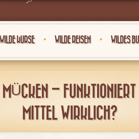
WILDE KURSE
WILDE REISEN
WILDES B
MÜCKEN – FUNKTIONIERT
MITTEL WIRKLICH?