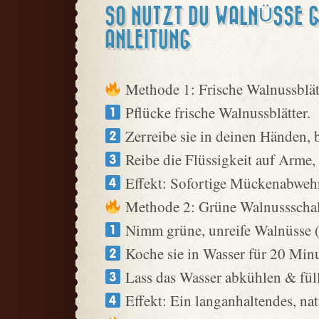
SO NUTZT DU WALNÜSSE 
ANLEITUNG
Methode 1: Frische Walnussblätt
Pflücke frische Walnussblätter.
Zerreibe sie in deinen Händen, b
Reibe die Flüssigkeit auf Arme,
Effekt: Sofortige Mückenabwehr 
Methode 2: Grüne Walnussschal
Nimm grüne, unreife Walnüsse (d
Koche sie in Wasser für 20 Min
Lass das Wasser abkühlen & fülle
Effekt: Ein langanhaltendes, na