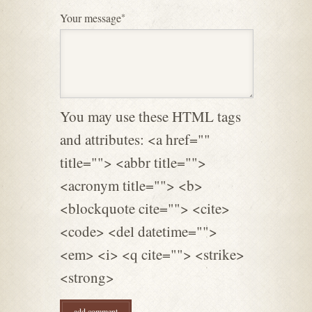
Darüber hinaus ist er
Your message
*
geprüfter Outdoor-Guide
und verfügt über eine
Spezialqualifikation im
Bereich Berg- und
Höhlenrettung. Sein Wissen
wurde auch außerhalb der
You may use these HTML tags
Fachkreise anerkannt:
and attributes: <a href=""
Heiko arbeitet regelmäßig
title=""> <abbr title="">
als Berater hinter den
Kulissen von bekannten
<acronym title=""> <b>
Survival-Shows, wo er mit
<blockquote cite=""> <cite>
seinem Know-how die
<code> <del datetime="">
Authentizität und Sicherheit
<em> <i> <q cite=""> <strike>
der Szenen sicherstellt. Er
ist Buchautor und Meister
<strong>
im Bereich Natur- und
Landschaftsführung. Neben