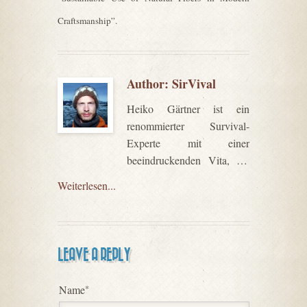
Craftsmanship”.
Author:
SirVival
Heiko Gärtner ist ein
renommierter Survival-
Experte mit einer
beeindruckenden Vita, die
ihn zweifellos als Fachautor
Weiterlesen...
auf diesem Gebiet
auszeichnet. Er hat sich in
den letzten zwei
Jahrzehnten intensiv mit den
LEAVE A REPLY
Themen Wildnis, Survival
und Natur verbundenem
Name
*
Leben auseinandergesetzt.