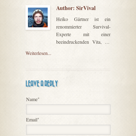
Author:
SirVival
Heiko Gärtner ist ein
renommierter Survival-
Experte mit einer
beeindruckenden Vita, die
ihn zweifellos als Fachautor
Weiterlesen...
auf diesem Gebiet
auszeichnet. Er hat sich in
den letzten zwei
Jahrzehnten intensiv mit den
LEAVE A REPLY
Themen Wildnis, Survival
und Natur verbundenem
Name
*
Leben auseinandergesetzt.
Seine fundierte Expertise ist
das Ergebnis zahlreicher
Email
*
Ausbildungen und
langjähriger