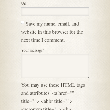
Url
Praxiserfahrung. Heiko ist
zertifizierter
Wildnispädagoge und hat
eine Ausbildung zum
Save my name, email, and
Survival-Trainer und
website in this browser for the
Wildnislehrer innerhalb von
next time I comment.
fünfjahren durchlaufen.
Darüber hinaus ist er
Your message
*
geprüfter Outdoor-Guide
und verfügt über eine
Spezialqualifikation im
Bereich Berg- und
Höhlenrettung. Sein Wissen
wurde auch außerhalb der
You may use these HTML tags
Fachkreise anerkannt:
and attributes: <a href=""
Heiko arbeitet regelmäßig
title=""> <abbr title="">
als Berater hinter den
Kulissen von bekannten
<acronym title=""> <b>