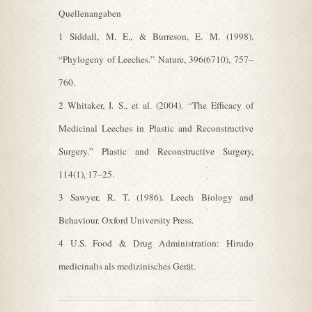
Quellenangaben
1 Siddall, M. E., & Burreson, E. M. (1998).
“Phylogeny of Leeches.” Nature, 396(6710), 757–
760.
2 Whitaker, I. S., et al. (2004). “The Efficacy of
Medicinal Leeches in Plastic and Reconstructive
Surgery.” Plastic and Reconstructive Surgery,
114(1), 17–25.
3 Sawyer, R. T. (1986). Leech Biology and
Behaviour. Oxford University Press.
4 U.S. Food & Drug Administration: Hirudo
medicinalis als medizinisches Gerät.