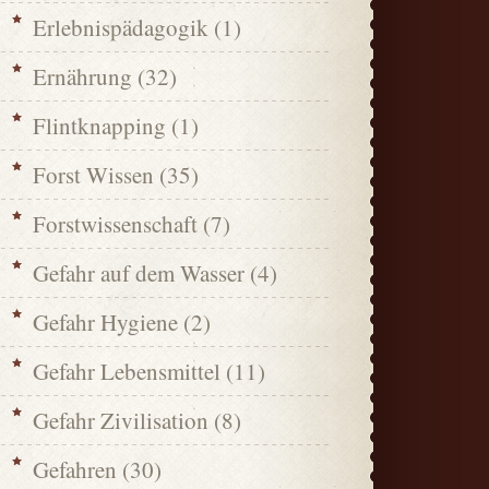
Erlebnispädagogik
(1)
Ernährung
(32)
Flintknapping
(1)
Forst Wissen
(35)
Forstwissenschaft
(7)
Gefahr auf dem Wasser
(4)
Gefahr Hygiene
(2)
Gefahr Lebensmittel
(11)
Gefahr Zivilisation
(8)
Gefahren
(30)