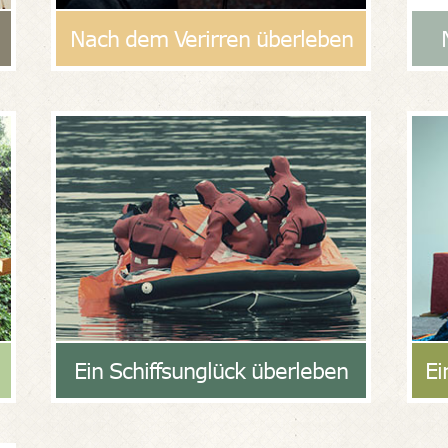
Nach dem Verirren überleben
Ein Schiffsunglück überleben
Ei