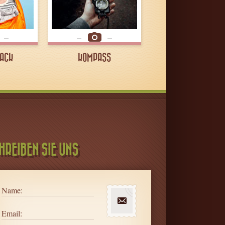
ACK
KOMPASS
HREIBEN SIE UNS
Name:
Email: