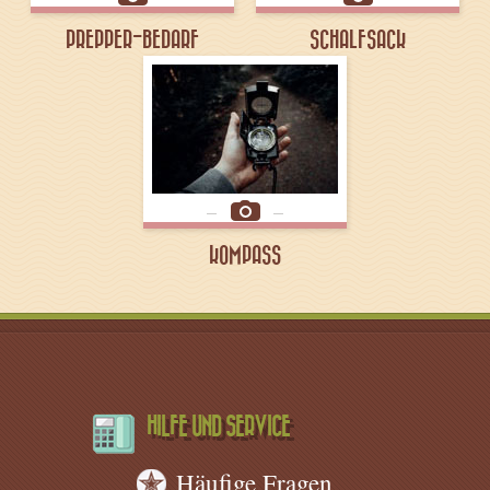
PREPPER-BEDARF
SCHALFSACK
KOMPASS
HILFE UND SERVICE
Häufige Fragen