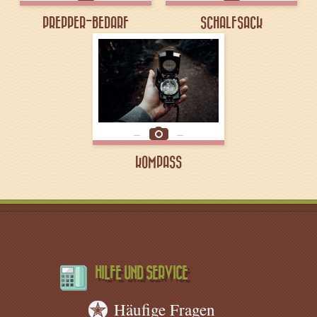
PREPPER-BEDARF
SCHALFSACK
KOMPASS
HILFE UND SERVICE
Häufige Fragen